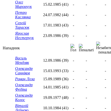
Олег
15.02.1985 (41)
-
-
-
Мирончук
Петро
24.07.1982 (44)
-
-
-
Кислянка
Сергій
17.01.1983 (43)
-
-
-
Тарасюк
Ярослав
23.09.1986 (39)
-
-
-
Нестерчук
Нападник
Василь
12.09.1986 (39)
-
-
-
Мендзяк
Олександр
15.03.1993 (33)
-
-
-
Санніков
Роман Лоза
15.09.1989 (36)
-
-
-
Олександр
14.01.1985 (41)
-
-
-
Федіна
Олександр
19.09.1977 (48)
-
-
-
Колос
Віталій
10.10.1984 (41)
-
-
-
Дейнеко