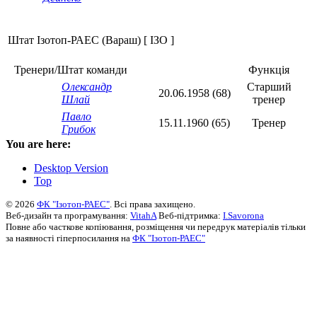
Штат Ізотоп-РАЕС (Вараш) [ ІЗО ]
Тренери/Штат команди
Функція
Олександр
Старший
20.06.1958 (68)
Шлай
тренер
Павло
15.11.1960 (65)
Тренер
Грибок
You are here:
Desktop Version
Top
© 2026
ФК "Ізотоп-РАЕС"
. Всі права захищено.
Веб-дизайн та програмування:
VitahA
Веб-підтримка:
I.Savorona
Повне або часткове копіювання, розміщення чи передрук матеріалів тільки
за наявності гіперпосилання на
ФК "Ізотоп-РАЕС"