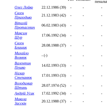
Олег Лойко
22.12.1986 (39)
-
-
-
Євген
21.12.1983 (42)
-
-
-
Приходько
Віталій
06.02.1983 (43)
-
-
-
Протасевич
Максим
17.06.1992 (34)
-
-
-
Щур
Євген
28.08.1988 (37)
-
-
-
Блищик
Михайло
- (-)
-
-
-
Вознюк
Валентин
14.02.1993 (33)
-
-
-
Пешко
Назар
17.01.1993 (33)
-
-
-
Степанюк
Володимир
28.07.1974 (52)
-
-
-
Штинь
Андрій Усик
17.02.1992 (34)
-
-
-
Микола
20.12.1988 (37)
-
-
-
Засєкін