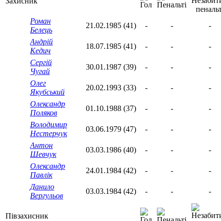
Захисник
Роман
21.02.1985 (41)
-
-
-
Белець
Андрій
18.07.1985 (41)
-
-
-
Кедич
Сергій
30.01.1987 (39)
-
-
-
Чугай
Олег
20.02.1993 (33)
-
-
-
Якубський
Олександр
01.10.1988 (37)
-
-
-
Поляков
Володимир
03.06.1979 (47)
-
-
-
Нестерчук
Антон
03.03.1986 (40)
-
-
-
Шевчук
Олександр
24.01.1984 (42)
-
-
-
Павлік
Данило
03.03.1984 (42)
-
-
-
Вергульов
Півзахисник