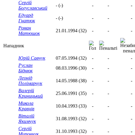
Сергій
- (-)
-
-
-
Богуславський
Едуард
- (-)
-
-
-
Гнатюк
Роман
21.01.1994 (32)
-
-
-
Матюшок
Нападник
Юрій Савчук
07.05.1994 (32)
-
-
-
Руслан
08.03.1996 (30)
-
-
-
Біднюк
Леонід
14.05.1988 (38)
-
-
-
Полімарчук
Валерій
25.06.1991 (35)
-
-
-
Криницький
Микола
10.04.1993 (33)
-
-
-
Кравців
Віталій
31.08.1993 (32)
-
-
-
Якимчук
Сергій
31.10.1993 (32)
-
-
-
Мирончук