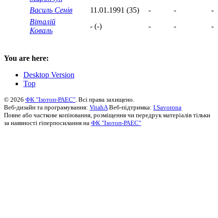
Василь Сенів
11.01.1991 (35)
-
-
-
Віталій
- (-)
-
-
-
Коваль
You are here:
Desktop Version
Top
© 2026
ФК "Ізотоп-РАЕС"
. Всі права захищено.
Веб-дизайн та програмування:
VitahA
Веб-підтримка:
I.Savorona
Повне або часткове копіювання, розміщення чи передрук матеріалів тільки
за наявності гіперпосилання на
ФК "Ізотоп-РАЕС"