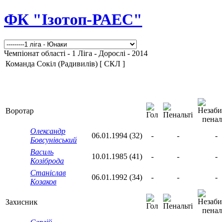
ФК "Ізотоп-РАЕС"
Чемпіонат області - 1 Ліга - Дорослі - 2014
Команда Сокіл (Радивилів) [ СКЛ ]
Воротар
Олександр
06.01.1994 (32)
-
-
-
Бовсунівський
Василь
10.01.1985 (41)
-
-
-
Козіброда
Станіслав
06.01.1992 (34)
-
-
-
Козаков
Захисник