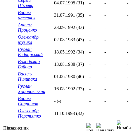
Сергій
04.07.1995 (31)
-
-
-
Школяр
Вадим
31.07.1991 (35)
-
-
-
Феленюк
Артем
23.09.1992 (33)
-
-
-
Проценко
Олександр
02.08.1983 (43)
-
-
-
Музика
Руслан
18.05.1992 (34)
-
-
-
Беднарський
Володимир
13.08.1988 (37)
-
-
-
Байцер
Василь
01.06.1980 (46)
-
-
-
Пилипака
Руслан
16.08.1992 (33)
-
-
-
Хороновський
Вадим
- (-)
-
-
-
Сопронюк
Олександр
11.10.1993 (32)
-
-
-
Перетятко
Півзахисник