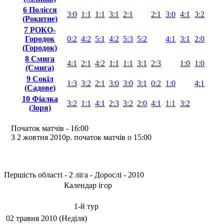
6 Полісся
3:0
1:1
1:1
3:1
2:1
2:1
3:0
4:1
3:2
(Рокитне)
7 РОКО-
Городок
0:2
4:2
5:1
4:2
5:3
5:2
4:1
3:1
2:0
(Городок)
8 Смига
4:1
2:1
4:2
1:1
1:1
3:1
2:3
1:0
1:0
(Смига)
9 Сокіл
1:3
3:2
2:1
3:0
3:0
3:1
0:2
1:0
4:1
(Садове)
10 Фіалка
3:2
1:1
4:1
2:3
3:2
2:0
4:1
1:1
3:2
(Зоря)
Початок матчів - 16:00
З 2 жовтня 2010р. початок матчів о 15:00
Першість області - 2 ліга - Дорослі - 2010
Календар ігор
1-й тур
02 травня 2010 (Неділя)