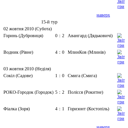
наверх
15-й тур
02 жовтня 2010 (Субота)
Горинь (Дубровиця)
0
:
2
Авангард (Дядьковичі)
Водник (Рівне)
4
:
0
МлинКов (Млинів)
03 жовтня 2010 (Неділя)
Сокіл (Садове)
1
:
0
Смига (Смига)
РОКО-Городок (Городок)
5
:
2
Полісся (Рокитне)
Фіалка (Зоря)
4
:
1
Горизонт (Костопіль)
наверх