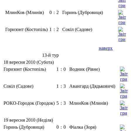
МлинКов (Млинів)
0
:
2
Горинь (Дубровиця)
Горизонт (Костопіль)
1
:
2
Сокіл (Садове)
наверх
13-й тур
18 вересня 2010 (Субота)
Горизонт (Костопіль)
1
:
0
Водник (Рівне)
Сокіл (Садове)
1
:
3
Авангард (Дядьковичі)
РОКО-Городок (Городок)
5
:
3
МлинКов (Млинів)
19 вересня 2010 (Неділя)
Горинь (Дубровиця)
0
:
0
Фіалка (Зоря)