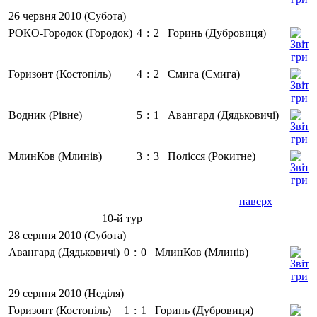
26 червня 2010 (Субота)
РОКО-Городок (Городок)
4
:
2
Горинь (Дубровиця)
Горизонт (Костопіль)
4
:
2
Смига (Смига)
Водник (Рівне)
5
:
1
Авангард (Дядьковичі)
МлинКов (Млинів)
3
:
3
Полісся (Рокитне)
наверх
10-й тур
28 серпня 2010 (Субота)
Авангард (Дядьковичі)
0
:
0
МлинКов (Млинів)
29 серпня 2010 (Неділя)
Горизонт (Костопіль)
1
:
1
Горинь (Дубровиця)