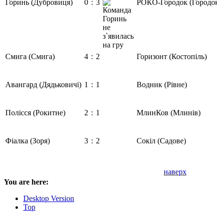
Горинь (Дубровиця)
0
:
3
РОКО-Городок (Городо
Смига (Смига)
4
:
2
Горизонт (Костопіль)
Авангард (Дядьковичі)
1
:
1
Водник (Рівне)
Полісся (Рокитне)
2
:
1
МлинКов (Млинів)
Фіалка (Зоря)
3
:
2
Сокіл (Садове)
наверх
You are here:
Desktop Version
Top