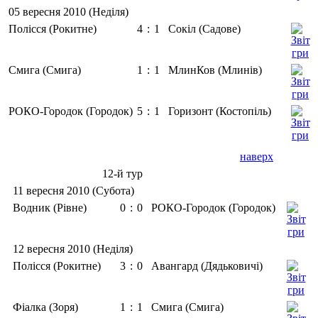
05 вересня 2010 (Неділя)
Полісся (Рокитне)
4
:
1
Сокіл (Садове)
Смига (Смига)
1
:
1
МлинКов (Млинів)
РОКО-Городок (Городок)
5
:
1
Горизонт (Костопіль)
наверх
12-й тур
11 вересня 2010 (Субота)
Водник (Рівне)
0
:
0
РОКО-Городок (Городок)
12 вересня 2010 (Неділя)
Полісся (Рокитне)
3
:
0
Авангард (Дядьковичі)
Фіалка (Зоря)
1
:
1
Смига (Смига)