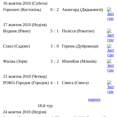
16 жовтня 2010 (Субота)
Горизонт (Костопіль)
0
:
2
Авангард (Дядьковичі)
17 жовтня 2010 (Неділя)
Водник (Рівне)
5
:
1
Полісся (Рокитне)
Сокіл (Садове)
3
:
0
Горинь (Дубровиця)
Фіалка (Зоря)
3
:
2
МлинКов (Млинів)
21 жовтня 2010 (Четвер)
РОКО-Городок (Городок)
4
:
1
Смига (Смига)
наверх
18-й тур
24 жовтня 2010 (Неділя)