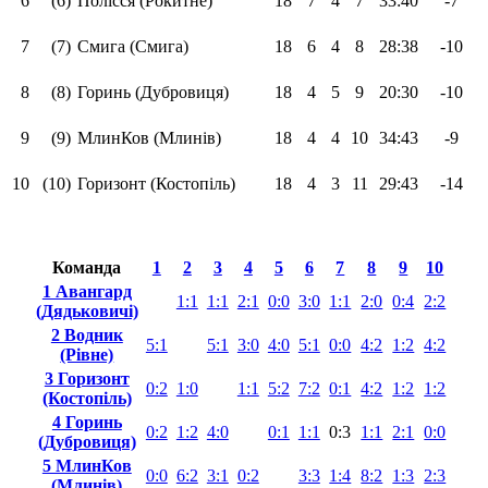
6
(6)
Полісся (Рокитне)
18
7
4
7
33:40
-7
7
(7)
Смига (Смига)
18
6
4
8
28:38
-10
8
(8)
Горинь (Дубровиця)
18
4
5
9
20:30
-10
9
(9)
МлинКов (Млинів)
18
4
4
10
34:43
-9
10
(10)
Горизонт (Костопіль)
18
4
3
11
29:43
-14
Команда
1
2
3
4
5
6
7
8
9
10
1 Авангард
1:1
1:1
2:1
0:0
3:0
1:1
2:0
0:4
2:2
(Дядьковичі)
2 Водник
5:1
5:1
3:0
4:0
5:1
0:0
4:2
1:2
4:2
(Рівне)
3 Горизонт
0:2
1:0
1:1
5:2
7:2
0:1
4:2
1:2
1:2
(Костопіль)
4 Горинь
0:2
1:2
4:0
0:1
1:1
0:3
1:1
2:1
0:0
(Дубровиця)
5 МлинКов
0:0
6:2
3:1
0:2
3:3
1:4
8:2
1:3
2:3
(Млинів)