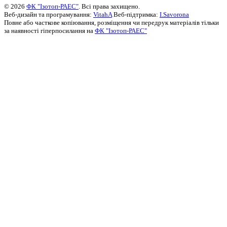
© 2026
ФК "Ізотоп-РАЕС"
. Всі права захищено.
Веб-дизайн та програмування:
VitahA
Веб-підтримка:
I.Savorona
Повне або часткове копіювання, розміщення чи передрук матеріалів тільки
за наявності гіперпосилання на
ФК "Ізотоп-РАЕС"