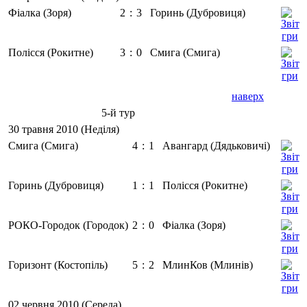
Фіалка (Зоря)
2
:
3
Горинь (Дубровиця)
Полісся (Рокитне)
3
:
0
Смига (Смига)
наверх
5-й тур
30 травня 2010 (Неділя)
Смига (Смига)
4
:
1
Авангард (Дядьковичі)
Горинь (Дубровиця)
1
:
1
Полісся (Рокитне)
РОКО-Городок (Городок)
2
:
0
Фіалка (Зоря)
Горизонт (Костопіль)
5
:
2
МлинКов (Млинів)
02 червня 2010 (Середа)