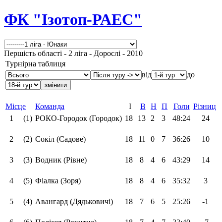
ФК "Ізотоп-РАЕС"
Першість області - 2 ліга - Дорослі - 2010
Турнірна таблиця
від
до
Місце
Команда
І
В
Н
П
Голи
Різниця
1
(1)
РОКО-Городок (Городок)
18
13
2
3
48:24
24
2
(2)
Сокіл (Садове)
18
11
0
7
36:26
10
3
(3)
Водник (Рівне)
18
8
4
6
43:29
14
4
(5)
Фіалка (Зоря)
18
8
4
6
35:32
3
5
(4)
Авангард (Дядьковичі)
18
7
6
5
25:26
-1