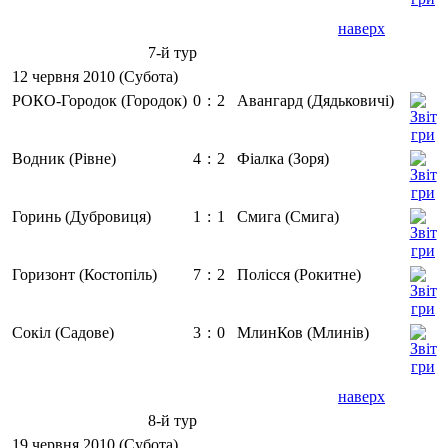
наверх
7-й тур
12 червня 2010 (Субота)
РОКО-Городок (Городок)
0
:
2
Авангард (Дядьковичі)
Водник (Рівне)
4
:
2
Фіалка (Зоря)
Горинь (Дубровиця)
1
:
1
Смига (Смига)
Горизонт (Костопіль)
7
:
2
Полісся (Рокитне)
Сокіл (Садове)
3
:
0
МлинКов (Млинів)
наверх
8-й тур
19 червня 2010 (Субота)