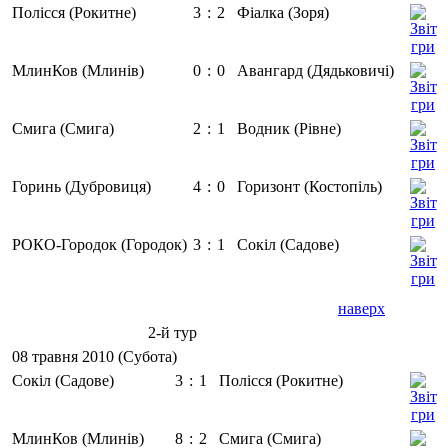
Полісся (Рокитне)
3
:
2
Фіалка (Зоря)
МлинКов (Млинів)
0
:
0
Авангард (Дядьковичі)
Смига (Смига)
2
:
1
Водник (Рівне)
Горинь (Дубровиця)
4
:
0
Горизонт (Костопіль)
РОКО-Городок (Городок)
3
:
1
Сокіл (Садове)
наверх
2-й тур
08 травня 2010 (Субота)
Сокіл (Садове)
3
:
1
Полісся (Рокитне)
МлинКов (Млинів)
8
:
2
Смига (Смига)