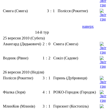
Смига (Смига)
3
:
1
Полісся (Рокитне)
наверх
14-й тур
25 вересня 2010 (Субота)
Авангард (Дядьковичі)
2
:
0
Смига (Смига)
Водник (Рівне)
1
:
2
Сокіл (Садове)
26 вересня 2010 (Неділя)
Полісся (Рокитне)
3
:
1
Горинь (Дубровиця)
Фіалка (Зоря)
4
:
1
РОКО-Городок (Городок)
МлинКов (Млинів)
3
:
1
Горизонт (Костопіль)