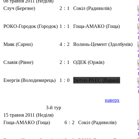
08 травня 2011 (Неділя)
Случ (Березне)
2
:
1
Сокіл (Радивилів)
РОКО-Городок (Городок)
1
:
1
Гоща-АМАКО (Гоща)
Маяк (Сарни)
4
:
2
Волинь-Цемент (Здолбунів)
Славія (Рівне)
2
:
1
ОДЕК (Оржів)
Енергія (Володимирець)
1
:
0
Ізотоп-РАЕС (Вараш)
наверх
3-й тур
15 травня 2011 (Неділя)
Гоща-АМАКО (Гоща)
6
:
2
Сокіл (Радивилів)