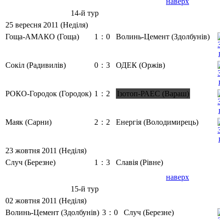
наверх
14-й тур
25 вересня 2011 (Неділя)
Гоща-АМАКО (Гоща)
1
:
0
Волинь-Цемент (Здолбунів)
Сокіл (Радивилів)
0
:
3
ОДЕК (Оржів)
РОКО-Городок (Городок)
1
:
2
Ізотоп-РАЕС (Вараш)
Маяк (Сарни)
2
:
2
Енергія (Володимирець)
23 жовтня 2011 (Неділя)
Случ (Березне)
1
:
3
Славія (Рівне)
наверх
15-й тур
02 жовтня 2011 (Неділя)
Волинь-Цемент (Здолбунів)
3
:
0
Случ (Березне)