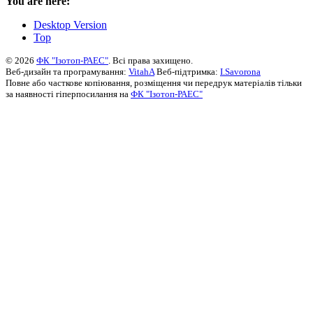
You are here:
Desktop Version
Top
© 2026
ФК "Ізотоп-РАЕС"
. Всі права захищено.
Веб-дизайн та програмування:
VitahA
Веб-підтримка:
I.Savorona
Повне або часткове копіювання, розміщення чи передрук матеріалів тільки
за наявності гіперпосилання на
ФК "Ізотоп-РАЕС"