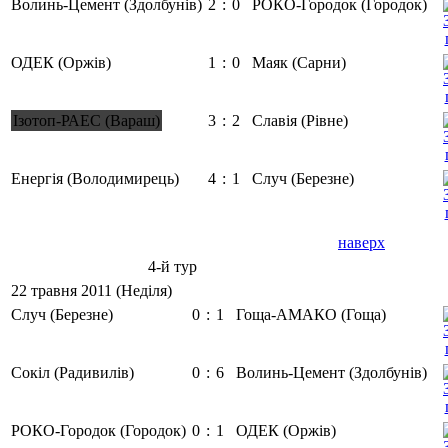
Волинь-Цемент (Здолбунів)
2
:
0
РОКО-Городок (Городок)
ОДЕК (Оржів)
1
:
0
Маяк (Сарни)
Ізотоп-РАЕС (Вараш)
3
:
2
Славія (Рівне)
Енергія (Володимирець)
4
:
1
Случ (Березне)
наверх
4-й тур
22 травня 2011 (Неділя)
Случ (Березне)
0
:
1
Гоща-АМАКО (Гоща)
Сокіл (Радивилів)
0
:
6
Волинь-Цемент (Здолбунів)
РОКО-Городок (Городок)
0
:
1
ОДЕК (Оржів)