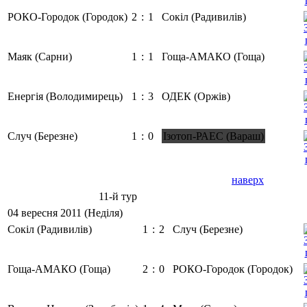
РОКО-Городок (Городок)
2
:
1
Сокіл (Радивилів)
Маяк (Сарни)
1
:
1
Гоща-АМАКО (Гоща)
Енергія (Володимирець)
1
:
3
ОДЕК (Оржів)
Случ (Березне)
1
:
0
Ізотоп-РАЕС (Вараш)
наверх
11-й тур
04 вересня 2011 (Неділя)
Сокіл (Радивилів)
1
:
2
Случ (Березне)
Гоща-АМАКО (Гоща)
2
:
0
РОКО-Городок (Городок)