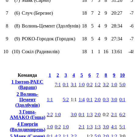
6
(7)
Маяк (Сарни)
18
7
3
8
31:26
5
7
(6)
Случ (Березне)
18
7
2
9
20:27
-7
8
(8)
Волинь-Цемент (Здолбунів)
18
5
4
9
28:34
-6
9
(9)
РОКО-Городок (Городок)
18
5
4
9
27:34
-7
10
(10)
Сокіл (Радивилів)
18
1
1
16
13:61
-48
Команда
1
2
3
4
5
6
7
8
9
10
1 Ізотоп-РАЕС
7:1
0:1
3:1
1:0
0:2
1:2
3:2
1:0
5:0
(Вараш)
2 Волинь-
Цемент
1:1
5:2
1:1
1:4
0:1
2:0
0:3
3:0
0:1
(Здолбунів)
3 Гоща-
2:2
1:0
3:0
0:1
1:3
2:0
0:2
2:1
6:2
АМАКО (Гоща)
4 Енергія
1:0
0:2
1:0
2:1
1:3
1:3
3:0
4:1
5:1
(Володимирець)
5 Маяк (Сарни)
0:1
4:2
1:1
2:2
1:2
5:0
2:0
1:2
3:0