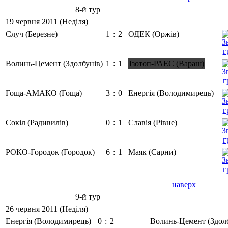
8-й тур
19 червня 2011 (Неділя)
Случ (Березне)
1
:
2
ОДЕК (Оржів)
Волинь-Цемент (Здолбунів)
1
:
1
Ізотоп-РАЕС (Вараш)
Гоща-АМАКО (Гоща)
3
:
0
Енергія (Володимирець)
Сокіл (Радивилів)
0
:
1
Славія (Рівне)
РОКО-Городок (Городок)
6
:
1
Маяк (Сарни)
наверх
9-й тур
26 червня 2011 (Неділя)
Енергія (Володимирець)
0
:
2
Волинь-Цемент (Здолб