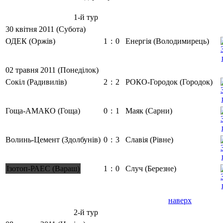
1-й тур
30 квітня 2011 (Субота)
ОДЕК (Оржів)
1
:
0
Енергія (Володимирець)
02 травня 2011 (Понеділок)
Сокіл (Радивилів)
2
:
2
РОКО-Городок (Городок)
Гоща-АМАКО (Гоща)
0
:
1
Маяк (Сарни)
Волинь-Цемент (Здолбунів)
0
:
3
Славія (Рівне)
Ізотоп-РАЕС (Вараш)
1
:
0
Случ (Березне)
наверх
2-й тур