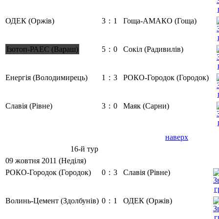
ОДЕК (Оржів)
3
:
1
Гоща-АМАКО (Гоща)
Ізотоп-РАЕС (Вараш)
5
:
0
Сокіл (Радивилів)
Енергія (Володимирець)
1
:
3
РОКО-Городок (Городок)
Славія (Рівне)
3
:
0
Маяк (Сарни)
наверх
16-й тур
09 жовтня 2011 (Неділя)
РОКО-Городок (Городок)
0
:
3
Славія (Рівне)
Волинь-Цемент (Здолбунів)
0
:
1
ОДЕК (Оржів)