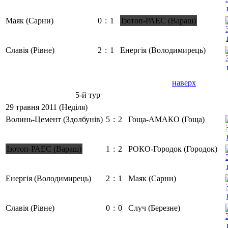
Маяк (Сарни)
0
:
1
Ізотоп-РАЕС (Вараш)
Славія (Рівне)
2
:
1
Енергія (Володимирець)
наверх
5-й тур
29 травня 2011 (Неділя)
Волинь-Цемент (Здолбунів)
5
:
2
Гоща-АМАКО (Гоща)
Ізотоп-РАЕС (Вараш)
1
:
2
РОКО-Городок (Городок)
Енергія (Володимирець)
2
:
1
Маяк (Сарни)
Славія (Рівне)
0
:
0
Случ (Березне)