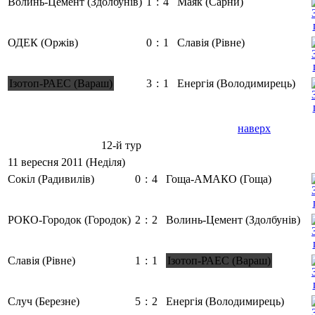
Волинь-Цемент (Здолбунів)
1
:
4
Маяк (Сарни)
ОДЕК (Оржів)
0
:
1
Славія (Рівне)
Ізотоп-РАЕС (Вараш)
3
:
1
Енергія (Володимирець)
наверх
12-й тур
11 вересня 2011 (Неділя)
Сокіл (Радивилів)
0
:
4
Гоща-АМАКО (Гоща)
РОКО-Городок (Городок)
2
:
2
Волинь-Цемент (Здолбунів)
Славія (Рівне)
1
:
1
Ізотоп-РАЕС (Вараш)
Случ (Березне)
5
:
2
Енергія (Володимирець)