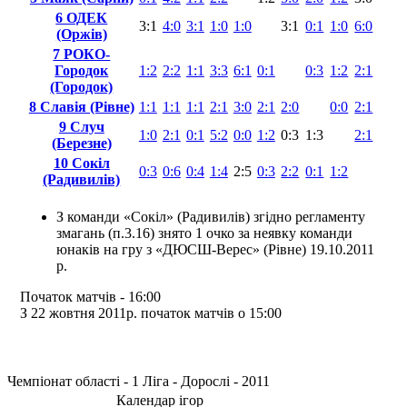
6 ОДЕК
3:1
4:0
3:1
1:0
1:0
3:1
0:1
1:0
6:0
(Оржів)
7 РОКО-
Городок
1:2
2:2
1:1
3:3
6:1
0:1
0:3
1:2
2:1
(Городок)
8 Славія (Рівне)
1:1
1:1
1:1
2:1
3:0
2:1
2:0
0:0
2:1
9 Случ
1:0
2:1
0:1
5:2
0:0
1:2
0:3
1:3
2:1
(Березне)
10 Сокіл
0:3
0:6
0:4
1:4
2:5
0:3
2:2
0:1
1:2
(Радивилів)
З команди «Сокіл» (Радивилів) згідно регламенту
змагань (п.3.16) знято 1 очко за неявку команди
юнаків на гру з «ДЮСШ-Верес» (Рівне) 19.10.2011
р.
Початок матчiв - 16:00
З 22 жовтня 2011р. початок матчів о 15:00
Чемпіонат області - 1 Ліга - Дорослі - 2011
Календар ігор