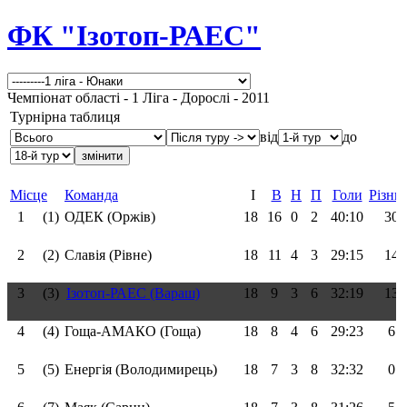
ФК "Ізотоп-РАЕС"
Чемпіонат області - 1 Ліга - Дорослі - 2011
Турнірна таблиця
від
до
Місце
Команда
І
В
Н
П
Голи
Різни
1
(1)
ОДЕК (Оржів)
18
16
0
2
40:10
30
2
(2)
Славія (Рівне)
18
11
4
3
29:15
14
3
(3)
Ізотоп-РАЕС (Вараш)
18
9
3
6
32:19
13
4
(4)
Гоща-АМАКО (Гоща)
18
8
4
6
29:23
6
5
(5)
Енергія (Володимирець)
18
7
3
8
32:32
0