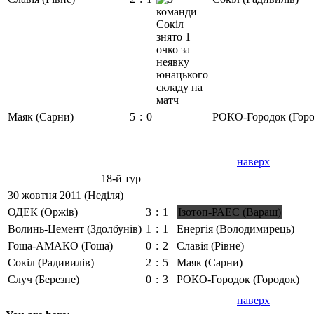
Маяк (Сарни)
5
:
0
РОКО-Городок (Горо
наверх
18-й тур
30 жовтня 2011 (Неділя)
ОДЕК (Оржів)
3
:
1
Ізотоп-РАЕС (Вараш)
Волинь-Цемент (Здолбунів)
1
:
1
Енергія (Володимирець)
Гоща-АМАКО (Гоща)
0
:
2
Славія (Рівне)
Сокіл (Радивилів)
2
:
5
Маяк (Сарни)
Случ (Березне)
0
:
3
РОКО-Городок (Городок)
наверх