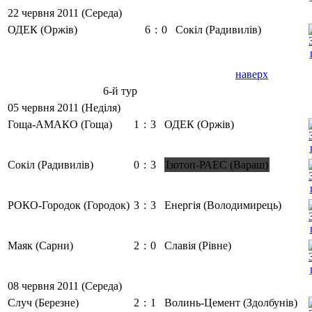
22 червня 2011 (Середа)
ОДЕК (Оржів)
6
:
0
Сокіл (Радивилів)
наверх
6-й тур
05 червня 2011 (Неділя)
Гоща-АМАКО (Гоща)
1
:
3
ОДЕК (Оржів)
Сокіл (Радивилів)
0
:
3
Ізотоп-РАЕС (Вараш)
РОКО-Городок (Городок)
3
:
3
Енергія (Володимирець)
Маяк (Сарни)
2
:
0
Славія (Рівне)
08 червня 2011 (Середа)
Случ (Березне)
2
:
1
Волинь-Цемент (Здолбунів)