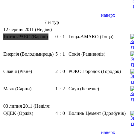
наверх
7-й тур
12 червня 2011 (Неділя)
Ізотоп-РАЕС (Вараш)
0
:
1
Гоща-АМАКО (Гоща)
Енергія (Володимирець)
5
:
1
Сокіл (Радивилів)
Славія (Рівне)
2
:
0
РОКО-Городок (Городок)
Маяк (Сарни)
1
:
2
Случ (Березне)
03 липня 2011 (Неділя)
ОДЕК (Оржів)
4
:
0
Волинь-Цемент (Здолбунів)
наверх