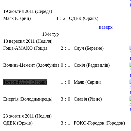
19 жовтня 2011 (Середа)
Маяк (Сарни)
1
:
2
ОДЕК (Оржів)
наверх
13-й тур
18 вересня 2011 (Неділя)
Гоща-АМАКО (Гоща)
2
:
1
Случ (Березне)
Волинь-Цемент (Здолбунів)
0
:
1
Сокіл (Радивилів)
Ізотоп-РАЕС (Вараш)
1
:
0
Маяк (Сарни)
Енергія (Володимирець)
3
:
0
Славія (Рівне)
23 жовтня 2011 (Неділя)
ОДЕК (Оржів)
3
:
1
РОКО-Городок (Городок)