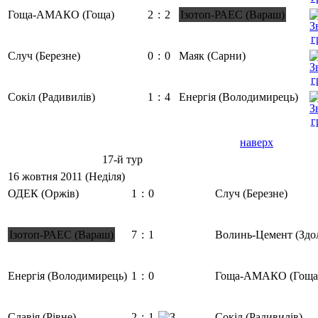
Гоща-АМАКО (Гоща)
2
:
2
Ізотоп-РАЕС (Вараш)
Случ (Березне)
0
:
0
Маяк (Сарни)
Сокіл (Радивилів)
1
:
4
Енергія (Володимирець)
наверх
17-й тур
16 жовтня 2011 (Неділя)
ОДЕК (Оржів)
1
:
0
Случ (Березне)
Ізотоп-РАЕС (Вараш)
7
:
1
Волинь-Цемент (Здо
Енергія (Володимирець)
1
:
0
Гоща-АМАКО (Гоща
Славія (Рівне)
2
:
1
Сокіл (Радивилів)