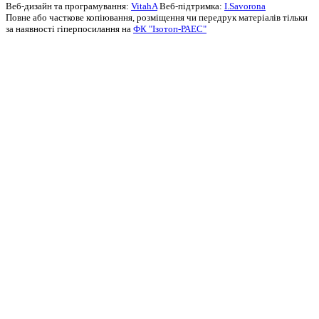
Веб-дизайн та програмування:
VitahA
Веб-підтримка:
I.Savorona
Повне або часткове копіювання, розміщення чи передрук матеріалів тільки
за наявності гіперпосилання на
ФК "Ізотоп-РАЕС"