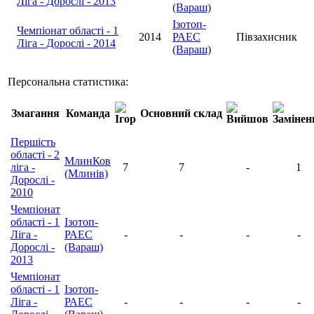
Ліга - Дорослі - 2013
(Вараш)
Ізотоп-
Чемпіонат області - 1
2014
РАЕС
Півзахисник
Ліга - Дорослі - 2014
(Вараш)
Персональна статистика:
Змагання
Команда
Основний склад
Першість
області - 2
МлинКов
ліга -
7
7
-
1
(Млинів)
Дорослі -
2010
Чемпіонат
області - 1
Ізотоп-
Ліга -
РАЕС
-
-
-
-
Дорослі -
(Вараш)
2013
Чемпіонат
області - 1
Ізотоп-
Ліга -
РАЕС
-
-
-
-