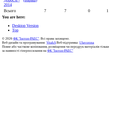
Дорослі -
(Вараш)
2014
Всього
7
7
0
1
You are here:
Desktop Version
Top
© 2026
ФК "Ізотоп-РАЕС"
. Всі права захищено.
Веб-дизайн та програмування:
VitahA
Веб-підтримка:
I.Savorona
Повне або часткове копіювання, розміщення чи передрук матеріалів тільки
за наявності гіперпосилання на
ФК "Ізотоп-РАЕС"