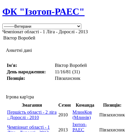
ФК "Ізотоп-РАЕС"
Чемпіонат області - 1 Ліга - Дорослі - 2013
Віктор Воробей
Анкетні дані
Ім'я:
Віктор Воробей
День народження:
11/16/81 (31)
Позиція:
Півзахисник
Ігрова кар'єра
Змагання
Сезон
Команда
Позиція:
Першість області - 2 ліга
МлинКов
2010
Півзахисник
- Дорослі - 2010
(Млинів)
Ізотоп-
Чемпіонат області - 1
2013
РАЕС
Півзахисник