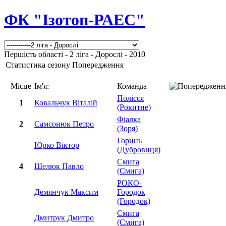
ФК "Ізотоп-РАЕС"
Першість області - 2 ліга - Дорослі - 2010
Статистика сезону Попередження
Місце
Ім'я:
Команда
Полісся
1
Ковальчук Віталій
(Рокитне)
Фіалка
2
Самсонюк Петро
(Зоря)
Горинь
Юрко Віктор
(Дубровиця)
Смига
4
Шелюк Павло
(Смига)
РОКО-
Демянчук Максим
Городок
(Городок)
Смига
Дмитрук Дмитро
(Смига)