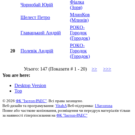
Фіалка
Чорнобай Юрій
(Зоря)
МлинКов
Шелест Петро
(Млинів)
РОКО-
Главацький Андрій
Городок
(Городок)
РОКО-
20
Полевік Андрій
Городок
(Городок)
Усього: 147 (Показати # 1 - 20)
>>
>>>
You are here:
Desktop Version
Top
© 2026
ФК "Ізотоп-РАЕС"
. Всі права захищено.
Веб-дизайн та програмування:
VitahA
Веб-підтримка:
I.Savorona
Повне або часткове копіювання, розміщення чи передрук матеріалів тільки
за наявності гіперпосилання на
ФК "Ізотоп-РАЕС"