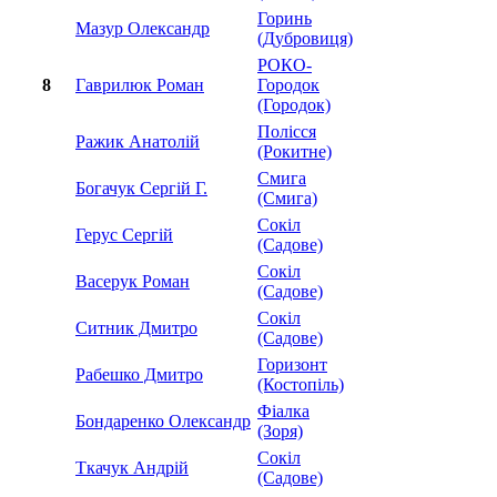
Горинь
Мазур Олександр
(Дубровиця)
РОКО-
8
Гаврилюк Роман
Городок
(Городок)
Полісся
Ражик Анатолій
(Рокитне)
Смига
Богачук Сергій Г.
(Смига)
Сокіл
Герус Сергій
(Садове)
Сокіл
Васерук Роман
(Садове)
Сокіл
Ситник Дмитро
(Садове)
Горизонт
Рабешко Дмитро
(Костопіль)
Фіалка
Бондаренко Олександр
(Зоря)
Сокіл
Ткачук Андрій
(Садове)