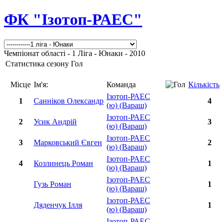
ФК "Ізотоп-РАЕС"
Чемпіонат області - 1 Ліга - Юнаки - 2010
Статистика сезону Гол
Місце
Ім'я:
Команда
Кількість
Ізотоп-РАЕС
1
Санніков Олександр
4
(ю) (Вараш)
Ізотоп-РАЕС
2
Усик Андрій
3
(ю) (Вараш)
Ізотоп-РАЕС
3
Марковський Євген
2
(ю) (Вараш)
Ізотоп-РАЕС
4
Козлинець Роман
1
(ю) (Вараш)
Ізотоп-РАЕС
Гузь Роман
1
(ю) (Вараш)
Ізотоп-РАЕС
Дяденчук Ілля
1
(ю) (Вараш)
Ізотоп-РАЕС