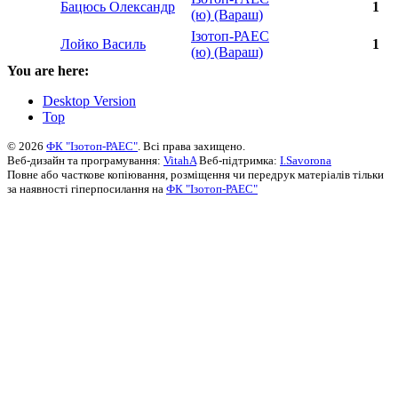
Бацюсь Олександр
1
(ю) (Вараш)
Ізотоп-РАЕС
Лойко Василь
1
(ю) (Вараш)
You are here:
Desktop Version
Top
© 2026
ФК "Ізотоп-РАЕС"
. Всі права захищено.
Веб-дизайн та програмування:
VitahA
Веб-підтримка:
I.Savorona
Повне або часткове копіювання, розміщення чи передрук матеріалів тільки
за наявності гіперпосилання на
ФК "Ізотоп-РАЕС"