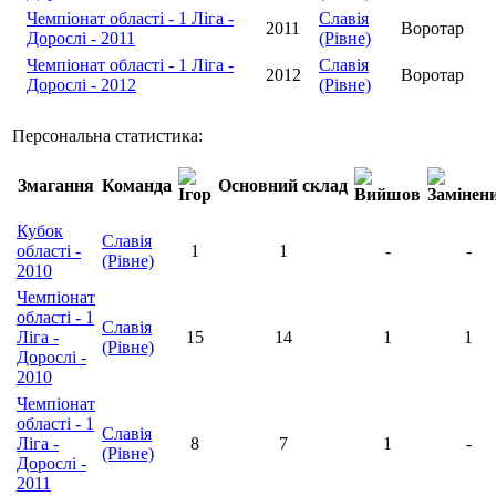
Чемпіонат області - 1 Ліга -
Славія
2011
Воротар
Дорослі - 2011
(Рівне)
Чемпіонат області - 1 Ліга -
Славія
2012
Воротар
Дорослі - 2012
(Рівне)
Персональна статистика:
Змагання
Команда
Основний склад
Кубок
Славія
області -
1
1
-
-
(Рівне)
2010
Чемпіонат
області - 1
Славія
Ліга -
15
14
1
1
(Рівне)
Дорослі -
2010
Чемпіонат
області - 1
Славія
Ліга -
8
7
1
-
(Рівне)
Дорослі -
2011