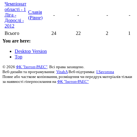
Чемпіонат
області - 1
Славія
Ліга -
-
-
-
-
(Рівне)
Дорослі -
2012
Всього
24
22
2
1
You are here:
Desktop Version
Top
© 2026
ФК "Ізотоп-РАЕС"
. Всі права захищено.
Веб-дизайн та програмування:
VitahA
Веб-підтримка:
I.Savorona
Повне або часткове копіювання, розміщення чи передрук матеріалів тільки
за наявності гіперпосилання на
ФК "Ізотоп-РАЕС"