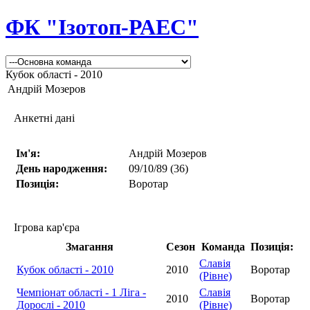
ФК "Ізотоп-РАЕС"
Кубок області - 2010
Андрій Мозеров
Анкетні дані
Ім'я:
Андрій Мозеров
День народження:
09/10/89 (36)
Позиція:
Воротар
Ігрова кар'єра
Змагання
Сезон
Команда
Позиція:
Славія
Кубок області - 2010
2010
Воротар
(Рівне)
Чемпіонат області - 1 Ліга -
Славія
2010
Воротар
Дорослі - 2010
(Рівне)