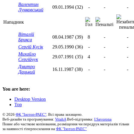
Валентин
09.01.1994 (32)
-
-
-
Лунковський
Нападник
Віталій
08.04.1987 (39)
8
-
-
Брикса
Сергій Кусік
29.05.1990 (36)
-
-
-
Михайло
29.07.1991 (35)
4
-
-
Сергійчук
Дмитро
16.11.1987 (38)
-
-
-
Дацький
You are here:
Desktop Version
Top
© 2026
ФК "Ізотоп-РАЕС"
. Всі права захищено.
Веб-дизайн та програмування:
VitahA
Веб-підтримка:
I.Savorona
Повне або часткове копіювання, розміщення чи передрук матеріалів тільки
за наявності гіперпосилання на
ФК "Ізотоп-РАЕС"