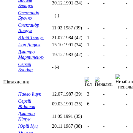
Василь
30.12.1991 (34)
-
-
-
Блащук
Олександр
- (-)
-
-
-
Бречко
Олександр
11.02.1987 (39)
-
-
-
Лаврук
Юрій Ткачук
21.07.1984 (42)
1
-
-
Ігор Дацюк
15.10.1991 (34)
1
-
-
Дмитро
19.12.1983 (42)
-
-
-
Мартиненко
Сергій
- (-)
-
-
-
Бондар
Півзахисник
Павло Іщук
12.07.1987 (39)
3
-
-
Сергій
09.03.1991 (35)
6
-
-
Жданюк
Дмитро
11.05.1991 (35)
-
-
-
Кітун
Юрій Куц
20.11.1987 (38)
-
-
-