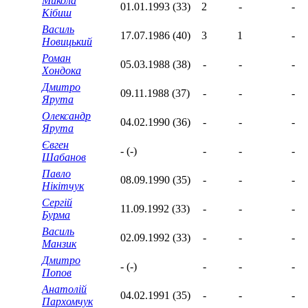
Микола
01.01.1993 (33)
2
-
-
Кібиш
Василь
17.07.1986 (40)
3
1
-
Новицький
Роман
05.03.1988 (38)
-
-
-
Хондока
Дмитро
09.11.1988 (37)
-
-
-
Ярута
Олександр
04.02.1990 (36)
-
-
-
Ярута
Євген
- (-)
-
-
-
Шабанов
Павло
08.09.1990 (35)
-
-
-
Нікітчук
Сергій
11.09.1992 (33)
-
-
-
Бурма
Василь
02.09.1992 (33)
-
-
-
Манзик
Дмитро
- (-)
-
-
-
Попов
Анатолій
04.02.1991 (35)
-
-
-
Пархомчук