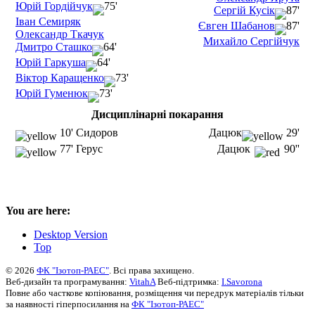
Юрій Гордійчук
75'
Сергій Кусік
87'
Іван Семиряк
Євген Шабанов
87'
Олександр Ткачук
Михайло Сергійчук
Дмитро Сташко
64'
Юрій Гаркуша
64'
Віктор Каращенко
73'
Юрій Гуменюк
73'
Дисциплінарні покарання
10' Сидоров
Дацюк
29'
77' Герус
Дацюк
90''
You are here:
Desktop Version
Top
© 2026
ФК "Ізотоп-РАЕС"
. Всі права захищено.
Веб-дизайн та програмування:
VitahA
Веб-підтримка:
I.Savorona
Повне або часткове копіювання, розміщення чи передрук матеріалів тільки
за наявності гіперпосилання на
ФК "Ізотоп-РАЕС"