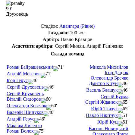
90'
Друховець
Стадіон:
Авангард (Рівне)
Глядачів:
100 чол.
Арбітр:
Павло Кравцов
Асистенти арбітра:
Сергій Милян, Андрій Ганіченко
Склади команд
Роман Байрашевський
71'
Микола Михайлов
Ігор Дацюк
Андрій Мозеров
71'
Олександр Бречко
Ігор Герус
46'
Дмитро Кітун
46'
Сергій Друховець
46'
Василь Блащук
46'
Сергій Круковець
Сергій Бурма
Віталій Сидоров
60'
Сергій Жданюк
65'
Олександр Козачок
60'
Юрій Ткачук
65'
Валерій Шипуков
46'
Павло Нікітчук
51'
Андрій Герус
46'
Юрій Куц
51'
Максим Лисенко
Василь Новицький
Роман Волох
75'
Олександр Ярута