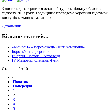
3 листопада завершився останній тур чемпіонату області з
футболу 2013 року. Традиційно проведемо короткий підсумок
виступів команд в змаганнях.
Детальніше...
Більше статтей...
«Моноліт» – переможець «Ліги чемпіонів»
Боротьба за лідерство
Енергія – Ізотоп – Автоленд
ІV Меморіал Степана Чуми
Сторінка 2 з 10
«
Початок
Попередня
1
2
3
4
5